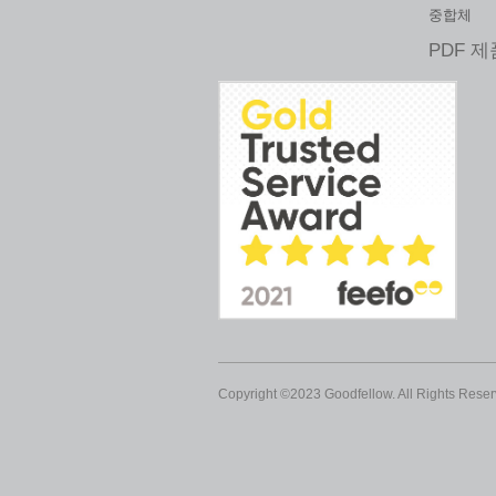
중합체
PDF 
Copyright ©2023 Goodfellow. All Rights Reser