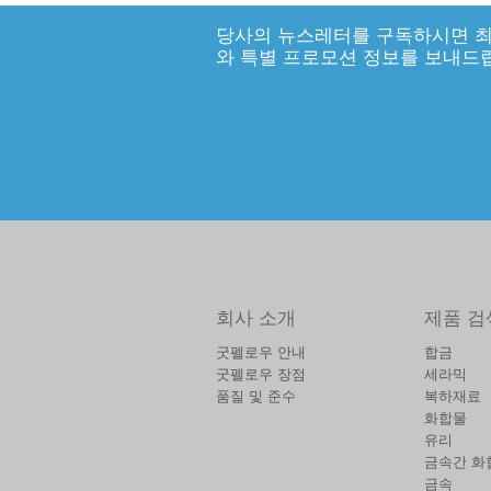
당사의 뉴스레터를 구독하시면 최
와 특별 프로모션 정보를 보내드
회사 소개
제품 검
굿펠로우 안내
합금
굿펠로우 장점
세라믹
품질 및 준수
복하재료
화합물
유리
금속간 화
금속