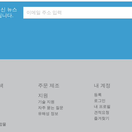
신 뉴스
립니다.
색
주문 제조
내 계정
등록
지원
로그인
기술 지원
내 프로필
자주 묻는 질문
견적요청
유해성 정보
즐겨찾기
합물