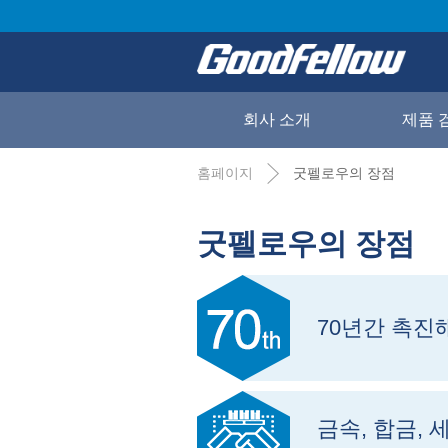
회사 소개
제품 
홈페이지
굿펠로우의 장점
굿펠로우의 장점
70년간 촉진
금속, 합금, 