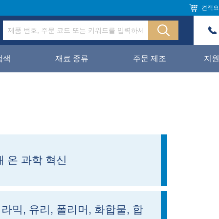
견적요
검색
재료 종류
주문 제조
지
해 온 과학 혁신
세라믹, 유리, 폴리머, 화합물, 합