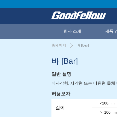
회사 소개
제품 
홈페이지
바 [Bar]
바 [Bar]
일반 설명
직사각형, 사각형 또는 타원형 물체 
허용오차
<100mm
길이
>=100mm