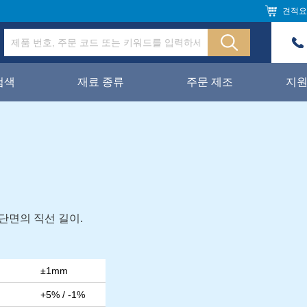
견적요
검색
재료 종류
주문 제조
지
단면의 직선 길이.
±1mm
+5% / -1%