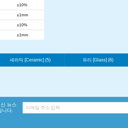
±10%
±1mm
±10%
±1mm
세라믹 [Ceramic] (5)
유리 [Glass] (6)
신 뉴스
립니다.