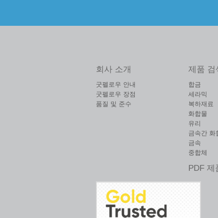
회사 소개
제품 검
굿펠로우 안내
합금
굿펠로우 장점
세라믹
품질 및 준수
복하재료
화합물
유리
금속간 화
금속
중합체
PDF 