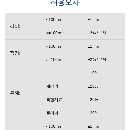
허용오차
<100mm
±1mm
길이:
>=100mm
+2% / -1%
<100mm
±1mm
직경:
>=100mm
+2% / -1%
±10%
세라믹
±20%
두께:
복합재료
±20%
폴리머
±20%
<100mm
±1mm