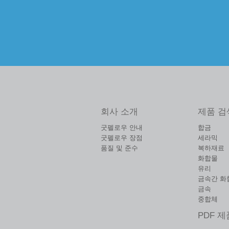
회사 소개
제품 검
굿펠로우 안내
합금
굿펠로우 장점
세라믹
품질 및 준수
복하재료
화합물
유리
금속간 화
금속
중합체
PDF 