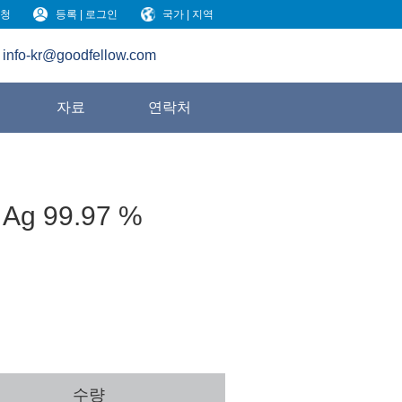
청
등록 | 로그인
국가 | 지역
info-kr@goodfellow.com
원
자료
연락처
 Ag 99.97 %
수량