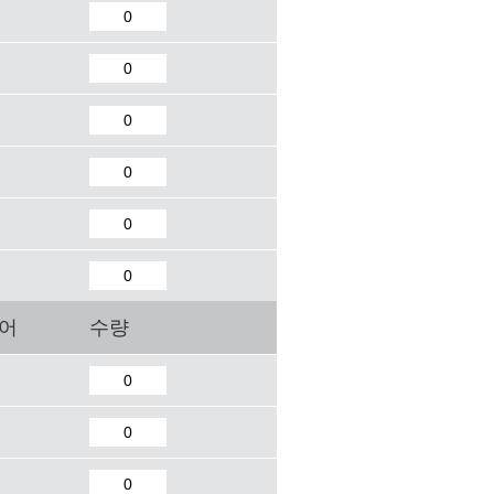
퀘어
수량