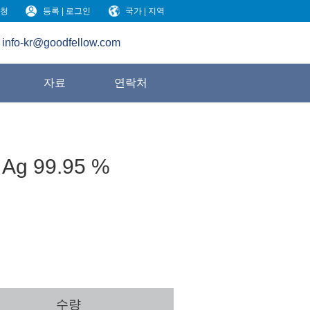
청
등록 | 로그인
국가 | 지역
info-kr@goodfellow.com
원
자료
연락처
 Ag 99.95 %
수량