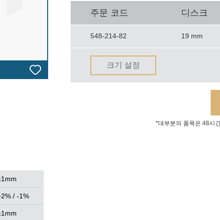
주문 코드
디스크
548-214-82
19 mm
크기 설정
*대부분의 품목은 48시
±1mm
+2% / -1%
±1mm