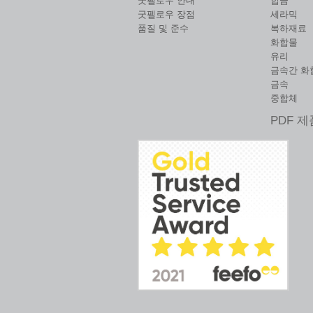
굿펠로우 안내
합금
굿펠로우 장점
세라믹
품질 및 준수
복하재료
화합물
유리
금속간 화
금속
중합체
PDF 