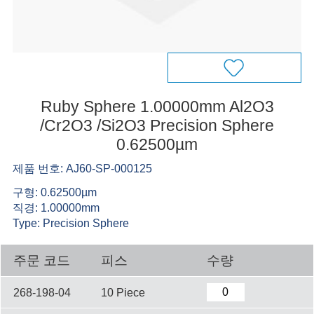
Ruby Sphere 1.00000mm Al2O3
/Cr2O3 /Si2O3 Precision Sphere
0.62500µm
제품 번호: AJ60-SP-000125
구형: 0.62500µm
직경: 1.00000mm
Type: Precision Sphere
주문 코드
피스
수량
268-198-04
10 Piece