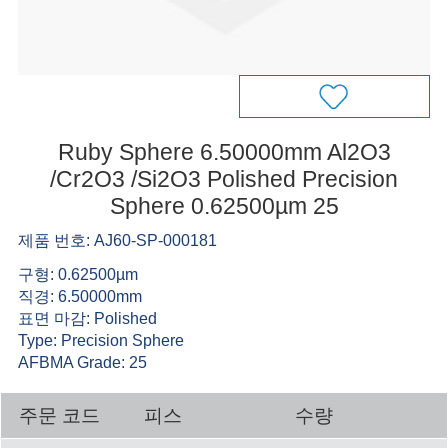
Ruby Sphere 6.50000mm Al2O3
/Cr2O3 /Si2O3 Polished Precision
Sphere 0.62500µm 25
제품 번호: AJ60-SP-000181
구형: 0.62500µm
직경: 6.50000mm
표면 마감: Polished
Type: Precision Sphere
AFBMA Grade: 25
주문 코드
피스
수량