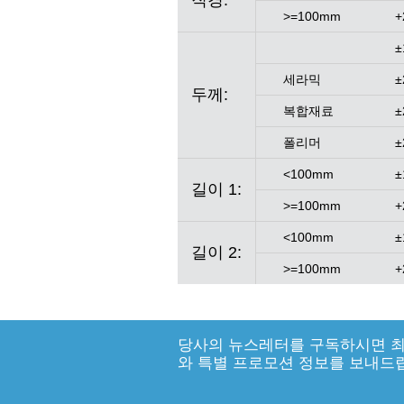
직경:
>=100mm
+
±
세라믹
±
두께:
복합재료
±
폴리머
±
<100mm
±
길이 1:
>=100mm
+
<100mm
±
길이 2:
>=100mm
+
당사의 뉴스레터를 구독하시면 최
와 특별 프로모션 정보를 보내드