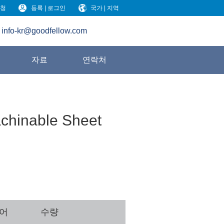
청
등록 | 로그인
국가 | 지역
info-kr@goodfellow.com
원
자료
연락처
achinable Sheet
퀘어
수량