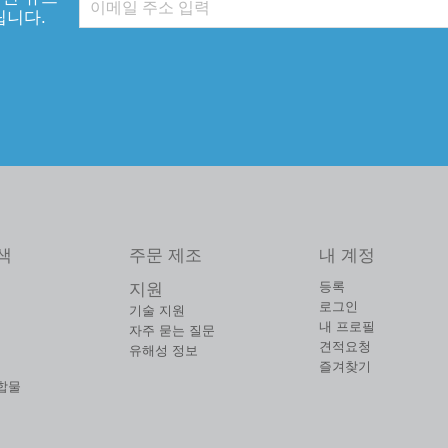
립니다.
색
주문 제조
내 계정
등록
지원
로그인
기술 지원
내 프로필
자주 묻는 질문
견적요청
유해성 정보
즐겨찾기
합물