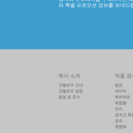
와 특별 프로모션 정보를 보내드
회사 소개
제품 검
굿펠로우 안내
합금
굿펠로우 장점
세라믹
품질 및 준수
복하재료
화합물
유리
금속간 화
금속
중합체