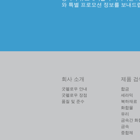
와 특별 프로모션 정보를 보내드
회사 소개
제품 검
굿펠로우 안내
합금
굿펠로우 장점
세라믹
품질 및 준수
복하재료
화합물
유리
금속간 화
금속
중합체