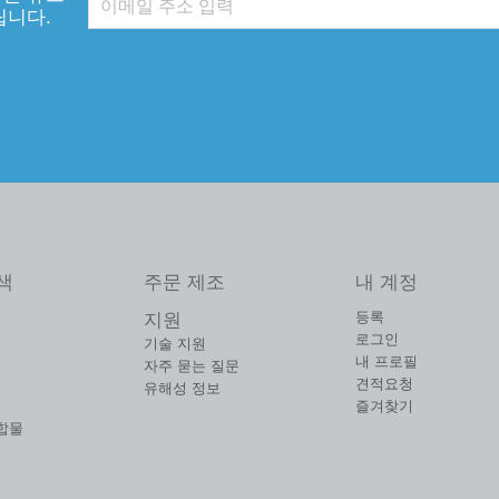
립니다.
색
주문 제조
내 계정
등록
지원
로그인
기술 지원
내 프로필
자주 묻는 질문
견적요청
유해성 정보
즐겨찾기
합물