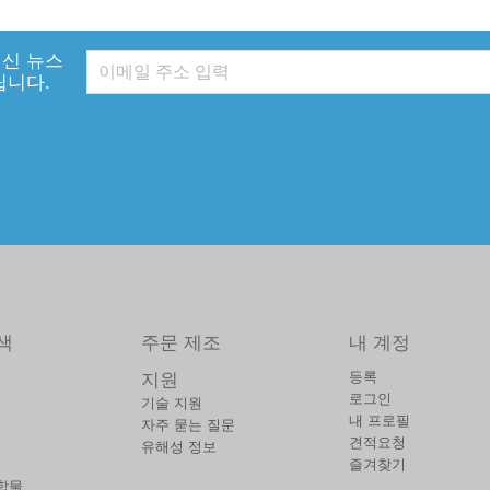
신 뉴스
립니다.
색
주문 제조
내 계정
등록
지원
로그인
기술 지원
내 프로필
자주 묻는 질문
견적요청
유해성 정보
즐겨찾기
합물