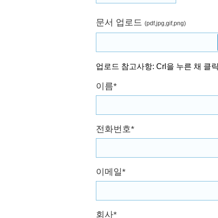
문서 업로드
(pdf,jpg,gif,png)
업로드 참고사항: Crl을 누른 채 
이름*
전화번호*
이메일*
회사*