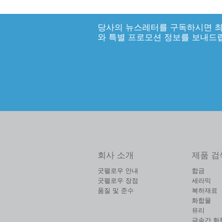
당사의 뉴스레터를 구독하시면 최
와 특별 프로모션 정보를 보내드
회사 소개
제품 검
굿펠로우 안내
합금
굿펠로우 장점
세라믹
품질 및 준수
복하재료
화합물
유리
금속간 화