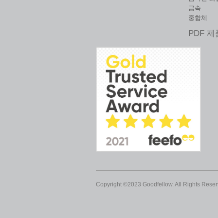
금속
중합체
PDF 
Copyright ©2023 Goodfellow. All Rights Reser