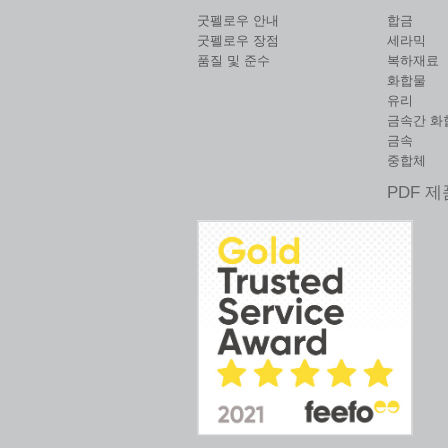
굿펠로우 안내
합금
굿펠로우 장점
세라믹
품질 및 준수
복하재료
화합물
유리
금속간 화
금속
중합체
PDF 